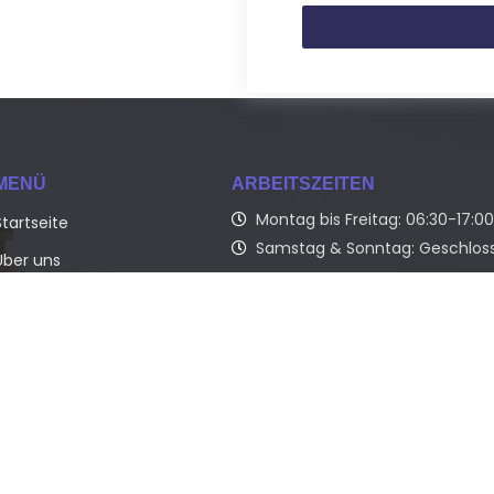
MENÜ
ARBEITSZEITEN
Montag bis Freitag: 06:30-17:0
Startseite
Samstag & Sonntag: Geschlos
Über uns
Unser Service
Thomas Faasch Malermeister – Kr
Raumgestaltung, meisterhafte
Referenzen
Farbkompositionen und stilvolle El
Kontakt
Bremen und Umgebung.
RÜCKRUF ANFORDERN