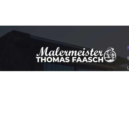
Ihr Zuhause, unser Meisterwerk –
Malereibetrieb Thomas Faasch in
Bremen
+49 421 705453
thomas@malermeister-faasch.de
Bremen, Deutschland