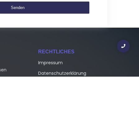
RECHTLICHES
0
Impressum
sen
Datenschutzerklärung
eative
eganz in